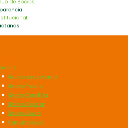
lub de Socios
parencia
nstitucional
áctanos
nes Somos
ctos
horros
Ahorro Empresarial
Ahorro Futuro
Ahorro Semillita
Ahorro Escolar
Ahorro Socio
Plan Ahorro 22