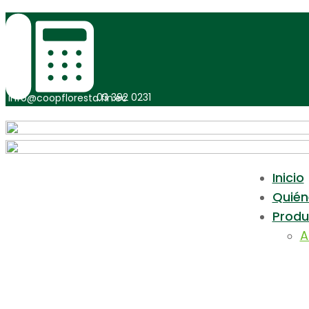
03 392 0231
info@coopfloresta.fin.ec
Inicio
Quié
Produ
A