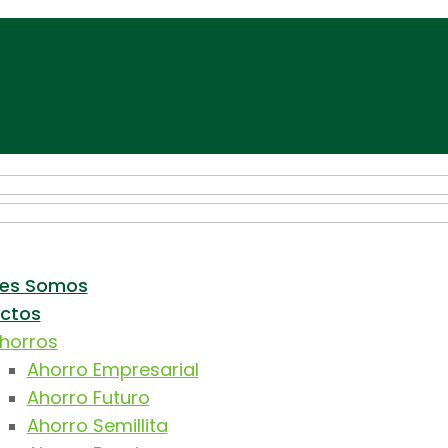
nes Somos
ctos
horros
Ahorro Empresarial
Ahorro Futuro
Ahorro Semillita