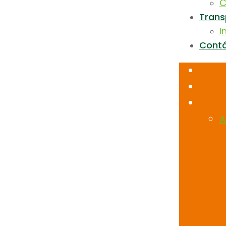
C
Trans
I
Cont
Inicio
Quié
Produ
A