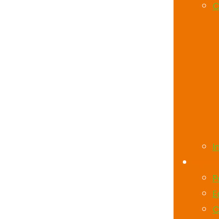
C
I
Servic
P
E
C