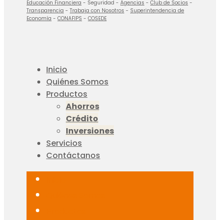
Educación Financiera
- Seguridad -
Agencias
-
Club de Socios
-
Transparencia
-
Trabaja con Nosotros
-
Superintendencia de
Economía
-
CONAFIPS
-
COSEDE
Inicio
Quiénes Somos
Productos
Ahorros
Crédito
Inversiones
Servicios
Contáctanos
Inicio
Quiénes Somos
Productos