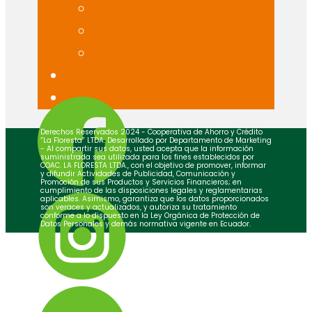
Ahorros
Crédito
Inversiones
Servicios
Contáctanos
Dere​chos Reservados 2024 - Cooperativa de Ahorro y Crédito
“La Floresta” LTDA. Desarrollado por Departamento de Marketing​
- ​Al compartir sus datos, usted acepta que la información
suministrada sea utilizada para los fines establecidos por
COAC. LA FLORESTA LTDA., con el objetivo de promover, informar
y difundir Actividades de Publicidad, Comunicación y
Promoción de sus Productos y Servicios Financieros; en
cumplimiento de las disposiciones legales y reglamentarias
aplicables. Asimismo, garantiza que los datos proporcionados
son veraces y actualizados, y autoriza su tratamiento
conforme a lo dispuesto en la Ley Orgánica de Protección de
Datos Personales y demás normativa vigente en Ecuador.